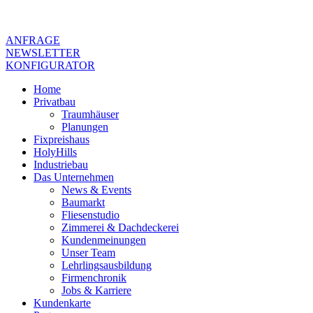
ANFRAGE
NEWSLETTER
KONFIGURATOR
Home
Privatbau
Traumhäuser
Planungen
Fixpreishaus
HolyHills
Industriebau
Das Unternehmen
News & Events
Baumarkt
Fliesenstudio
Zimmerei & Dachdeckerei
Kundenmeinungen
Unser Team
Lehrlingsausbildung
Firmenchronik
Jobs & Karriere
Kundenkarte